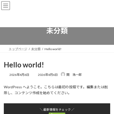
コ
ナ
ン
ビ
テ
ゲ
ン
ー
ツ
シ
へ
ョ
未分類
ス
ン
キ
に
ッ
移
プ
動
トップページ
未分類
Hello world!
Hello world!
最
2026年4月6日
2026年4月6日
関 浩一郎
終
更
WordPress へようこそ。こちらは最初の投稿です。編集または削
新
日
除し、コンテンツ作成を始めてください。
時
:
＼ 最新情報をチェック ／